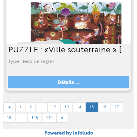
PUZZLE : «Ville souterraine » [ 60 pièces]
Type : Jeux de règles
Détails ...
◄
1
2
…
12
13
14
15
16
17
18
…
148
149
►
Powered by Infoludo