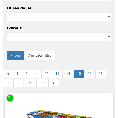
Durée de jeu
Editeur
Filtrer
Annuler filtre
◄
1
2
…
12
13
14
15
16
17
18
…
148
149
►