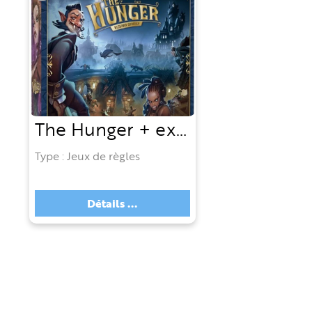
The Hunger + extension "Au clair de la lune"
Type : Jeux de règles
Détails ...