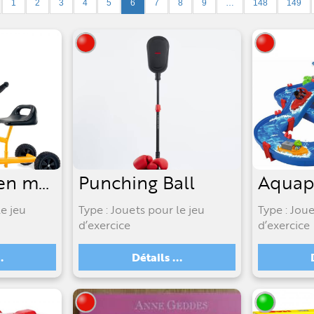
1
2
3
4
5
6
7
8
9
…
148
149
Pelleteuse en métal
Punching Ball
Aquap
le jeu
Type : Jouets pour le jeu
Type : Joue
d’exercice
d’exercice
.
Détails ...