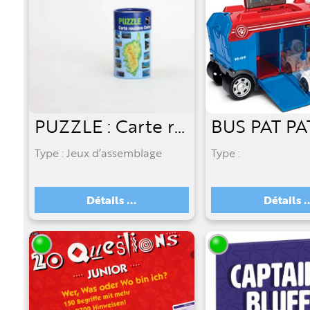
PUZZLE : Carte routière Corse [200 pièces]
Type : Jeux d’assemblage
Type :
Détails ...
Détails ..