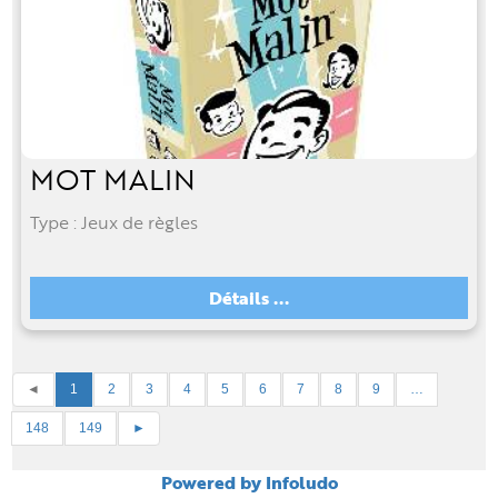
MOT MALIN
Type : Jeux de règles
Détails ...
◄
1
2
3
4
5
6
7
8
9
…
148
149
►
Powered by Infoludo