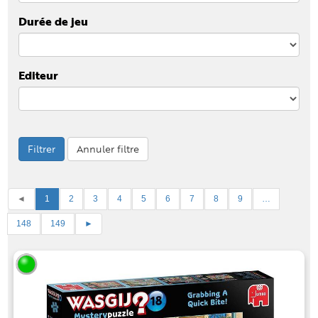
Durée de jeu
Editeur
Filtrer
Annuler filtre
◄
1
2
3
4
5
6
7
8
9
…
148
149
►